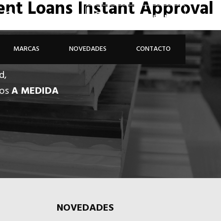
ment Loans Instant Approval
926 81 48 68
ÁREA PROFESIONAL
MARCAS
NOVEDADES
CONTACTO
d,
dos
A MEDIDA
NOVEDADES