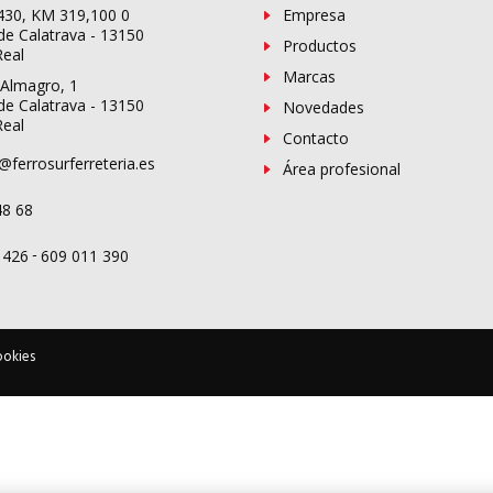
-430, KM 319,100 0
Empresa
de Calatrava - 13150
Productos
Real
Marcas
 Almagro, 1
de Calatrava - 13150
Novedades
Real
Contacto
@ferrosurferreteria.es
Área profesional
48 68
-
 426
609 011 390
ookies