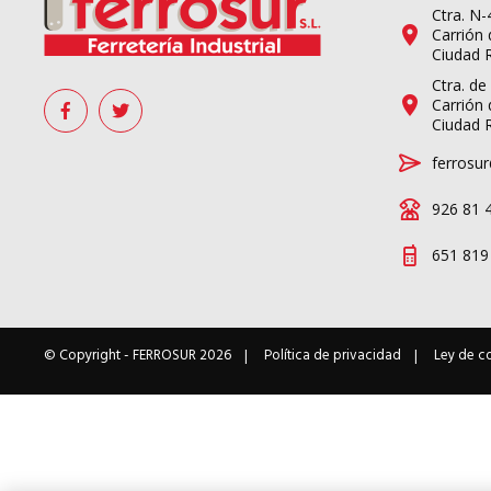
Ctra. N
Carrión 
Ciudad 
Ctra. de
Carrión 
Ciudad 
ferrosur
926 81 
651 819
© Copyright -
FERROSUR
2026
Política de privacidad
Ley de c