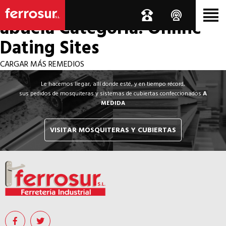
Los por si acaso de la
abuela
Categoría: Online
Dating Sites
CARGAR MÁS REMEDIOS
Le hacemos llegar, allí donde esté, y en tiempo récord,
sus pedidos de mosquiteras y sistemas de cubiertas confeccionados
A
MEDIDA
VISITAR MOSQUITERAS Y CUBIERTAS