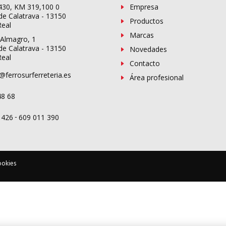
-430, KM 319,100 0
Empresa
de Calatrava - 13150
Productos
Real
Marcas
 Almagro, 1
de Calatrava - 13150
Novedades
Real
Contacto
@ferrosurferreteria.es
Área profesional
48 68
-
 426
609 011 390
ookies