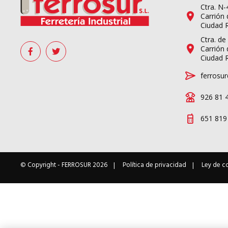
Ctra. N
Carrión 
Ciudad 
Ctra. de
Carrión 
Ciudad 
ferrosur
926 81 
651 819
© Copyright -
FERROSUR
2026
Política de privacidad
Ley de c