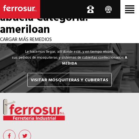
Los por si acaso de la
abuela
Categoría:
ameriloan
CARGAR MÁS REMEDIOS
Le hacemos llegar, allí donde esté, y en tiempo récord,
sus pedidos de mosquiteras y sistemas de cubiertas confeccionados
A
MEDIDA
VISITAR MOSQUITERAS Y CUBIERTAS