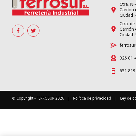
Ctra. N
Carrión 
Ciudad 
Ctra. de
Carrión 
Ciudad 
ferrosur
926 81 
651 819
© Copyright -
FERROSUR
2026
Política de privacidad
Ley de c