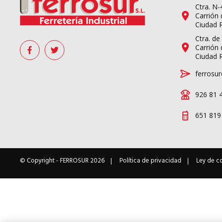
Ctra. N
Carrión 
Ciudad 
Ctra. de
Carrión 
Ciudad 
ferrosur
926 81 
651 819
© Copyright -
FERROSUR
2026
Política de privacidad
Ley de c