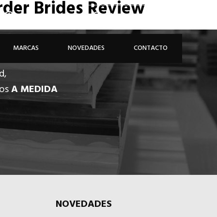
rder Brides Review
926 81 48 68
ÁREA PROFESIONAL
MARCAS
NOVEDADES
CONTACTO
d,
dos
A MEDIDA
NOVEDADES