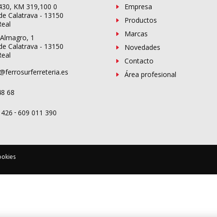
-430, KM 319,100 0
Empresa
de Calatrava - 13150
Productos
Real
Marcas
 Almagro, 1
de Calatrava - 13150
Novedades
Real
Contacto
@ferrosurferreteria.es
Área profesional
48 68
-
 426
609 011 390
ookies