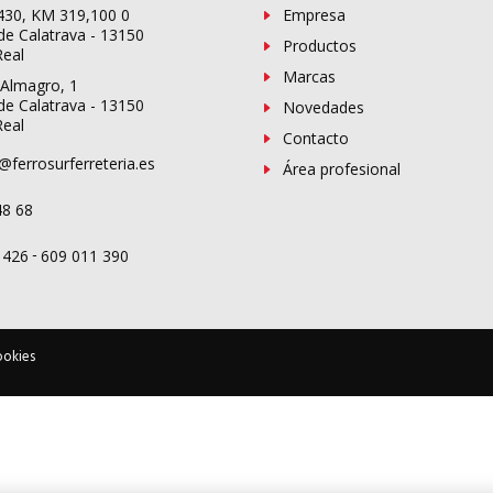
-430, KM 319,100 0
Empresa
de Calatrava - 13150
Productos
Real
Marcas
 Almagro, 1
de Calatrava - 13150
Novedades
Real
Contacto
@ferrosurferreteria.es
Área profesional
48 68
-
 426
609 011 390
ookies