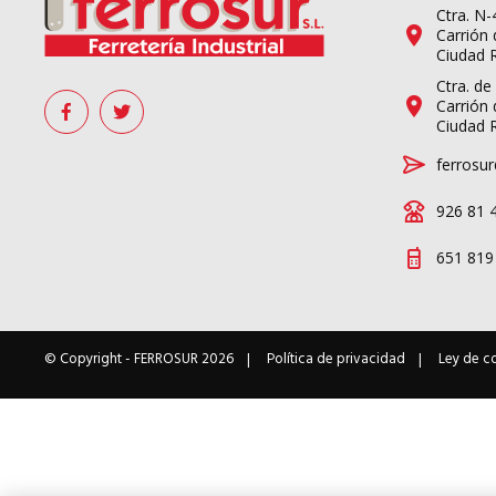
Ctra. N
Carrión 
Ciudad 
Ctra. de
Carrión 
Ciudad 
ferrosur
926 81 
651 819
© Copyright -
FERROSUR
2026
Política de privacidad
Ley de c