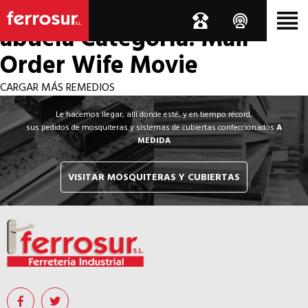
Los por si acaso de la
abuela
Categoría: Mail
Order Wife Movie
CARGAR MÁS REMEDIOS
Le hacemos llegar, allí donde esté, y en tiempo récord,
sus pedidos de mosquiteras y sistemas de cubiertas confeccionados
A
MEDIDA
VISITAR MOSQUITERAS Y CUBIERTAS