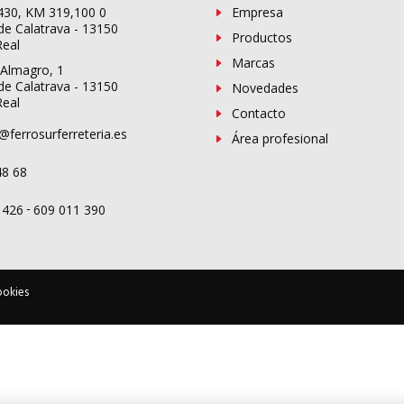
-430, KM 319,100 0
Empresa
de Calatrava - 13150
Productos
Real
Marcas
 Almagro, 1
de Calatrava - 13150
Novedades
Real
Contacto
@ferrosurferreteria.es
Área profesional
48 68
-
 426
609 011 390
ookies