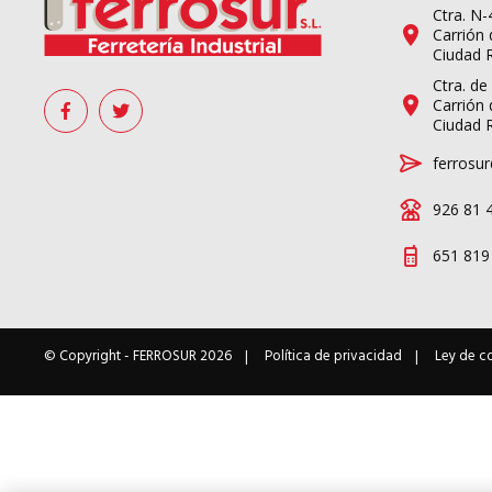
Ctra. N
Carrión 
Ciudad 
Ctra. de
Carrión 
Ciudad 
ferrosur
926 81 
651 819
© Copyright -
FERROSUR
2026
Política de privacidad
Ley de c