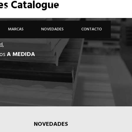
des Catalogue
926 81 48 68
ÁREA PROFESIONAL
MARCAS
NOVEDADES
CONTACTO
d,
dos
A MEDIDA
NOVEDADES