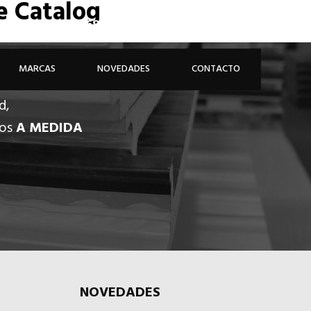
e Catalog
926 81 48 68
ÁREA PROFESIONAL
MARCAS
NOVEDADES
CONTACTO
d,
dos
A MEDIDA
NOVEDADES