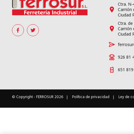
Ctra. N
Carrión 
Ciudad 
Ctra. de
Carrión 
Ciudad 
ferrosur
926 81 
651 819
© Copyright -
FERROSUR
2026
Política de privacidad
Ley de c