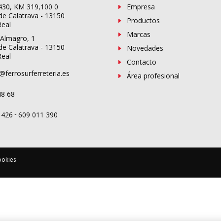
-430, KM 319,100 0
Empresa
de Calatrava - 13150
Productos
Real
Marcas
 Almagro, 1
de Calatrava - 13150
Novedades
Real
Contacto
@ferrosurferreteria.es
Área profesional
48 68
-
 426
609 011 390
ookies