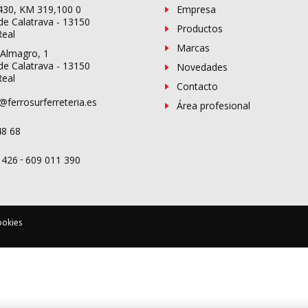
-430, KM 319,100 0
Empresa
de Calatrava - 13150
Productos
Real
Marcas
 Almagro, 1
de Calatrava - 13150
Novedades
Real
Contacto
@ferrosurferreteria.es
Área profesional
48 68
-
 426
609 011 390
ookies