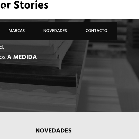
or Stories
926 81 48 68
ÁREA PROFESIONAL
MARCAS
NOVEDADES
CONTACTO
d,
dos
A MEDIDA
NOVEDADES