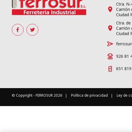
Ctra. N
Carrión 
Ciudad 
Ctra. de
Carrión 
Ciudad 
ferrosur
926 81 
651 819
© Copyright -
FERROSUR
2026
Política de privacidad
Ley de c