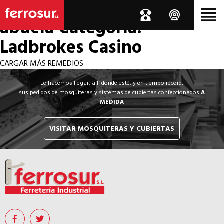
Los por si acaso de la
abuela
Categoría:
Ladbrokes Casino
CARGAR MÁS REMEDIOS
Le hacemos llegar, allí donde esté, y en tiempo récord,
sus pedidos de mosquiteras y sistemas de cubiertas confeccionados
A
MEDIDA
VISITAR MOSQUITERAS Y CUBIERTAS