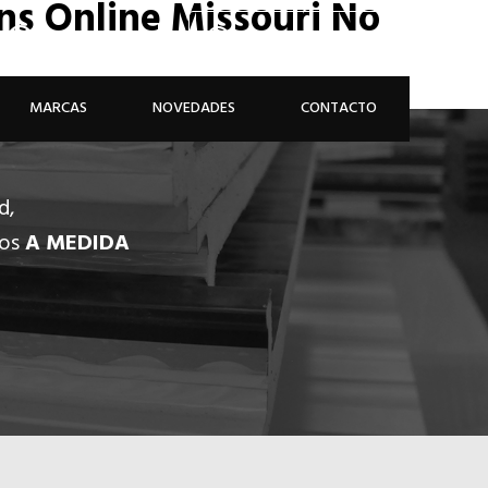
ans Online Missouri No
926 81 48 68
ÁREA PROFESIONAL
MARCAS
NOVEDADES
CONTACTO
d,
dos
A MEDIDA