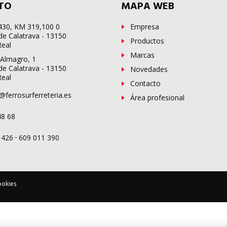
TO
MAPA WEB
-430, KM 319,100 0
Empresa
de Calatrava - 13150
Productos
Real
Marcas
 Almagro, 1
de Calatrava - 13150
Novedades
Real
Contacto
@ferrosurferreteria.es
Área profesional
48 68
-
 426
609 011 390
ookies