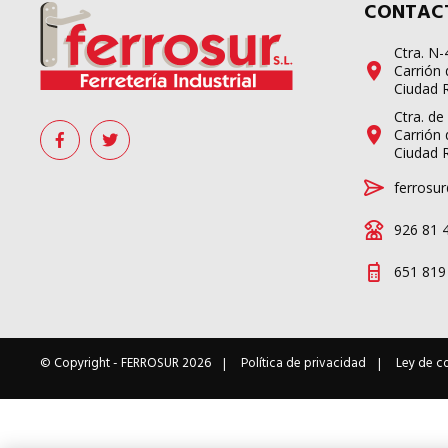
CONTAC
Ctra. N
Carrión 
Ciudad 
Ctra. de
Carrión 
Ciudad 
ferrosur
926 81 
651 819
© Copyright -
FERROSUR
2026
Política de privacidad
Ley de c