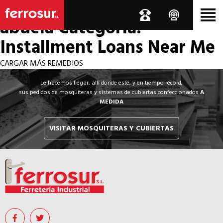
Los por si acaso de la
abuela
Categoría:
Installment Loans Near Me
CARGAR MÁS REMEDIOS
Le hacemos llegar, allí donde esté, y en tiempo récord,
sus pedidos de mosquiteras y sistemas de cubiertas confeccionados
A
MEDIDA
VISITAR MOSQUITERAS Y CUBIERTAS