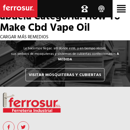
Los por si acaso de la
abuela
Categoría: How To
Make Cbd Vape Oil
CARGAR MÁS REMEDIOS
Le hacemos llegar, allí donde esté, y en tiempo récord,
sus pedidos de mosquiteras y sistemas de cubiertas confeccionados
A
MEDIDA
VISITAR MOSQUITERAS Y CUBIERTAS