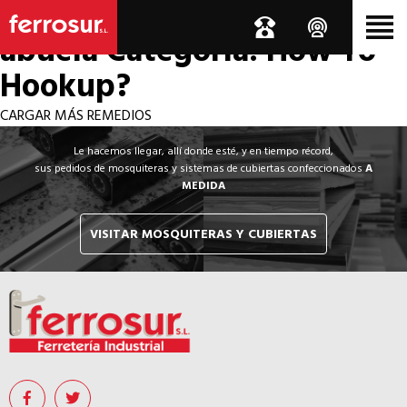
Los por si acaso de la
abuela
Categoría: How To
Hookup?
CARGAR MÁS REMEDIOS
Le hacemos llegar, allí donde esté, y en tiempo récord,
sus pedidos de mosquiteras y sistemas de cubiertas confeccionados
A
MEDIDA
VISITAR MOSQUITERAS Y CUBIERTAS