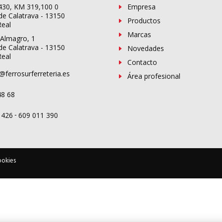
-430, KM 319,100 0
Empresa
de Calatrava - 13150
Productos
Real
Marcas
 Almagro, 1
de Calatrava - 13150
Novedades
Real
Contacto
@ferrosurferreteria.es
Área profesional
48 68
-
 426
609 011 390
ookies