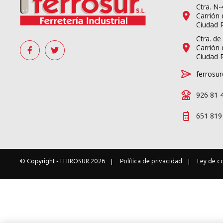
Ctra. N
Carrión 
Ciudad 
Ctra. de
Carrión 
Ciudad 
ferrosur
926 81 
651 819
© Copyright -
FERROSUR
2026
Política de privacidad
Ley de c