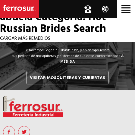
Los por si acaso de la
abuela
Categoría: Hot
Russian Brides Search
CARGAR MÁS REMEDIOS
Le hacemos llegar, allí donde esté, y en tiempo récord,
sus pedidos de mosquiteras y sistemas de cubiertas confeccionados
A
MEDIDA
VISITAR MOSQUITERAS Y CUBIERTAS