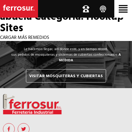
Los por si acaso de la
abuela
Categoría: Hookup
Sites
CARGAR MÁS REMEDIOS
Le hacemos llegar, allí donde esté, y en tiempo récord,
sus pedidos de mosquiteras y sistemas de cubiertas confeccionados
A
MEDIDA
VISITAR MOSQUITERAS Y CUBIERTAS