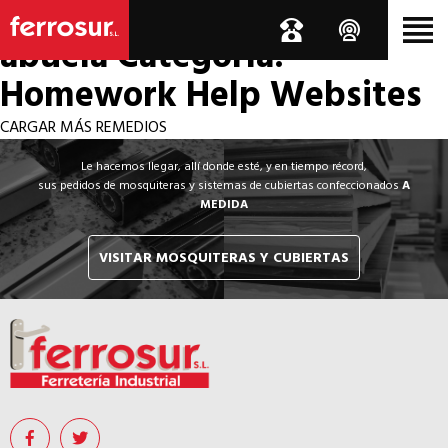
Los por si acaso de la
abuela
Categoría:
Homework Help Websites
CARGAR MÁS REMEDIOS
Le hacemos llegar, allí donde esté, y en tiempo récord,
sus pedidos de mosquiteras y sistemas de cubiertas confeccionados
A
MEDIDA
VISITAR MOSQUITERAS Y CUBIERTAS