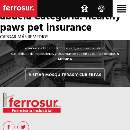
Los por si acaso de la
abuela
Categoría: healthy
paws pet insurance
CARGAR MÁS REMEDIOS
Le hacemos llegar, allí donde esté, y en tiempo récord,
sus pedidos de mosquiteras y sistemas de cubiertas confeccionados
A
MEDIDA
VISITAR MOSQUITERAS Y CUBIERTAS