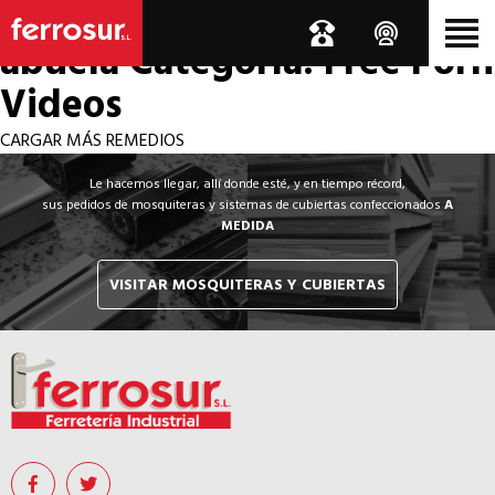
Los por si acaso de la
abuela
Categoría: Free Porn
Videos
CARGAR MÁS REMEDIOS
Le hacemos llegar, allí donde esté, y en tiempo récord,
sus pedidos de mosquiteras y sistemas de cubiertas confeccionados
A
MEDIDA
VISITAR MOSQUITERAS Y CUBIERTAS