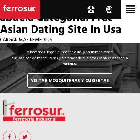
Los por si acaso de la
abuela
Categoría: Free
Asian Dating Site In Usa
CARGAR MÁS REMEDIOS
Le hacemos llegar, allí donde esté, y en tiempo récord,
sus pedidos de mosquiteras y sistemas de cubiertas confeccionados
A
MEDIDA
VISITAR MOSQUITERAS Y CUBIERTAS