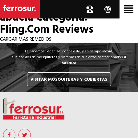
Los por si acaso de la
abuela
Categoría:
Fling.Com Reviews
CARGAR MÁS REMEDIOS
Le hacemos llegar, allí donde esté, y en tiempo récord,
sus pedidos de mosquiteras y sistemas de cubiertas confeccionados
A
MEDIDA
VISITAR MOSQUITERAS Y CUBIERTAS