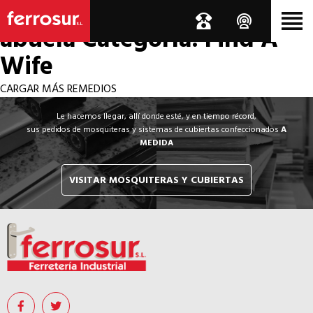
Los por si acaso de la
abuela
Categoría: Find A
Wife
CARGAR MÁS REMEDIOS
Le hacemos llegar, allí donde esté, y en tiempo récord,
sus pedidos de mosquiteras y sistemas de cubiertas confeccionados
A
MEDIDA
VISITAR MOSQUITERAS Y CUBIERTAS