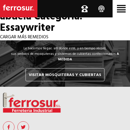
Los por si acaso de la
abuela
Categoría:
Essaywriter
CARGAR MÁS REMEDIOS
Le hacemos llegar, allí donde esté, y en tiempo récord,
sus pedidos de mosquiteras y sistemas de cubiertas confeccionados
A
MEDIDA
VISITAR MOSQUITERAS Y CUBIERTAS