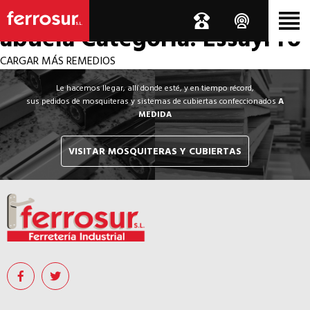
Los por si acaso de la
abuela
Categoría: EssayPro
CARGAR MÁS REMEDIOS
Le hacemos llegar, allí donde esté, y en tiempo récord,
sus pedidos de mosquiteras y sistemas de cubiertas confeccionados
A
MEDIDA
VISITAR MOSQUITERAS Y CUBIERTAS