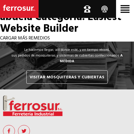
Los por si acaso de la
abuela
Categoría: Easiest
Website Builder
CARGAR MÁS REMEDIOS
Le hacemos llegar, allí donde esté, y en tiempo récord,
sus pedidos de mosquiteras y sistemas de cubiertas confeccionados
A
MEDIDA
VISITAR MOSQUITERAS Y CUBIERTAS