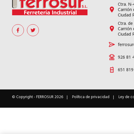
Ctra. N
Carrión 
Ciudad 
Ctra. de
Carrión 
Ciudad 
ferrosur
926 81 
651 819
© Copyright -
FERROSUR
2026
Política de privacidad
Ley de c