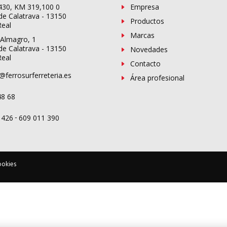
-430, KM 319,100 0
Empresa
de Calatrava - 13150
Productos
Real
Marcas
 Almagro, 1
de Calatrava - 13150
Novedades
Real
Contacto
@ferrosurferreteria.es
Área profesional
48 68
-
 426
609 011 390
ookies