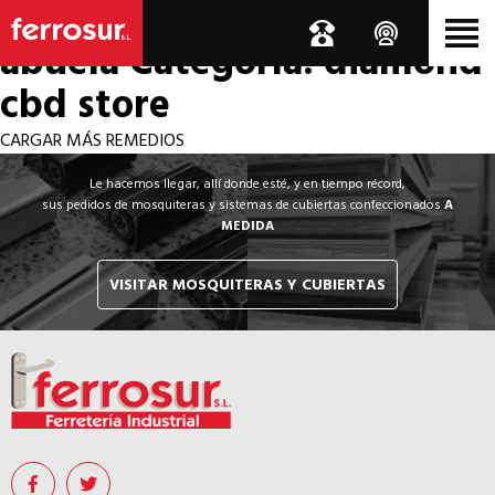
Los por si acaso de la
abuela
Categoría: diamond
cbd store
CARGAR MÁS REMEDIOS
Le hacemos llegar, allí donde esté, y en tiempo récord,
sus pedidos de mosquiteras y sistemas de cubiertas confeccionados
A
MEDIDA
VISITAR MOSQUITERAS Y CUBIERTAS