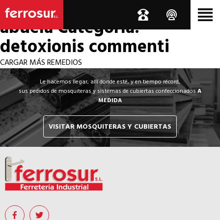
Los por si acaso de la
abuela
Categoría:
detoxionis commenti
CARGAR MÁS REMEDIOS
Le hacemos llegar, allí donde esté, y en tiempo récord,
sus pedidos de mosquiteras y sistemas de cubiertas confeccionados
A
MEDIDA
VISITAR MOSQUITERAS Y CUBIERTAS