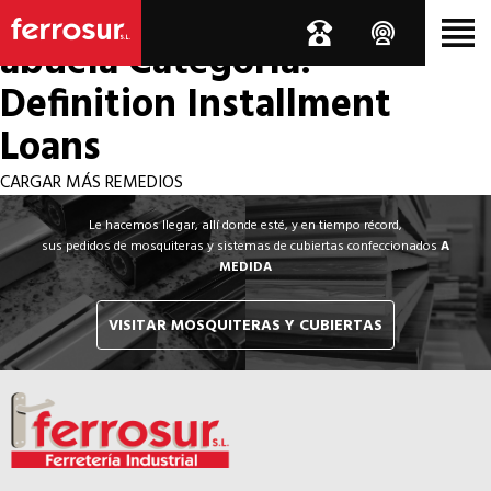
Los por si acaso de la
abuela
Categoría:
Definition Installment
Loans
CARGAR MÁS REMEDIOS
Le hacemos llegar, allí donde esté, y en tiempo récord,
sus pedidos de mosquiteras y sistemas de cubiertas confeccionados
A
MEDIDA
VISITAR MOSQUITERAS Y CUBIERTAS