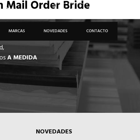
n Mail Order Bride
926 81 48 68
ÁREA PROFESIONAL
MARCAS
NOVEDADES
CONTACTO
d,
dos
A MEDIDA
NOVEDADES