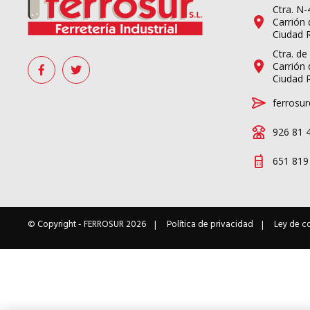
Ctra. N
Carrión 
Ciudad 
Ctra. de
Carrión 
Ciudad 
ferrosur
926 81 
651 819
© Copyright -
FERROSUR
2026
Política de privacidad
Ley de c