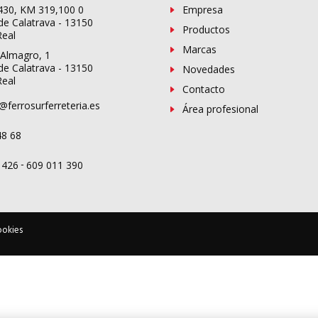
-430, KM 319,100 0
Empresa
de Calatrava - 13150
Productos
Real
Marcas
 Almagro, 1
de Calatrava - 13150
Novedades
Real
Contacto
@ferrosurferreteria.es
Área profesional
48 68
-
 426
609 011 390
ookies