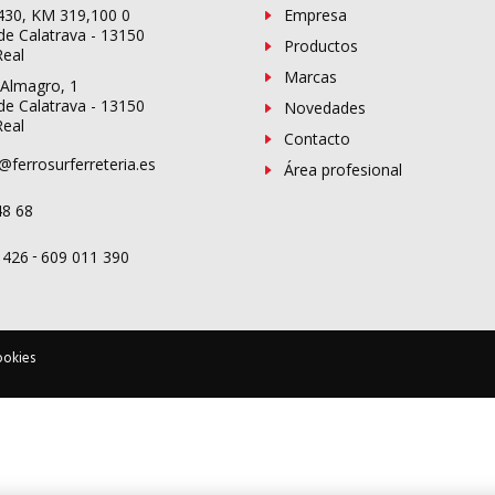
-430, KM 319,100 0
Empresa
de Calatrava - 13150
Productos
Real
Marcas
 Almagro, 1
de Calatrava - 13150
Novedades
Real
Contacto
@ferrosurferreteria.es
Área profesional
48 68
-
 426
609 011 390
ookies