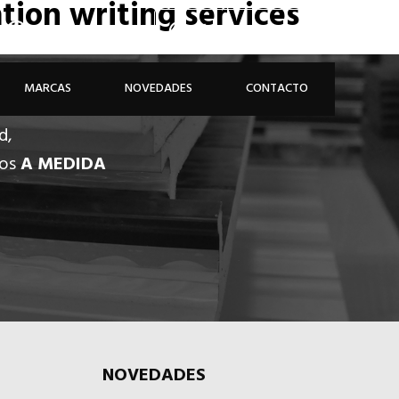
tion writing services
926 81 48 68
ÁREA PROFESIONAL
MARCAS
NOVEDADES
CONTACTO
d,
dos
A MEDIDA
NOVEDADES