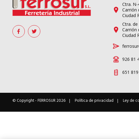
Ctra. N
Carrión 
Ciudad 
Ctra. de
Carrión 
Ciudad 
ferrosur
926 81 
651 819
© Copyright -
FERROSUR
2026
Política de privacidad
Ley de c