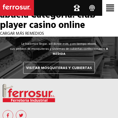
Los por si acaso de la
abuela
Categoría: club
player casino online
CARGAR MÁS REMEDIOS
Le hacemos llegar, allí donde esté, y en tiempo récord,
sus pedidos de mosquiteras y sistemas de cubiertas confeccionados
A
MEDIDA
VISITAR MOSQUITERAS Y CUBIERTAS