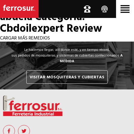
Los por si acaso de la
abuela
Categoría:
Cbdoilexpert Review
CARGAR MÁS REMEDIOS
Le hacemos llegar, allí donde esté, y en tiempo récord,
sus pedidos de mosquiteras y sistemas de cubiertas confeccionados
A
MEDIDA
VISITAR MOSQUITERAS Y CUBIERTAS