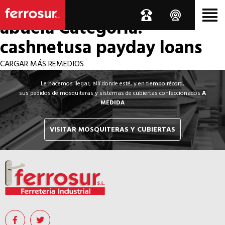
Los por si acaso de la
abuela
Categoría:
cashnetusa payday loans
CARGAR MÁS REMEDIOS
Le hacemos llegar, allí donde esté, y en tiempo récord,
sus pedidos de mosquiteras y sistemas de cubiertas confeccionados
A
MEDIDA
VISITAR MOSQUITERAS Y CUBIERTAS