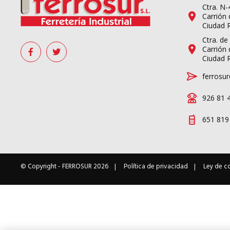
Ctra. N
Carrión 
Ciudad 
Ctra. de
Carrión 
Ciudad 
ferrosur
926 81 
651 819
© Copyright -
FERROSUR
2026
Política de privacidad
Ley de c