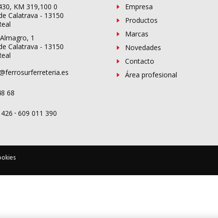
-430, KM 319,100 0
Empresa
de Calatrava - 13150
Productos
Real
Marcas
 Almagro, 1
de Calatrava - 13150
Novedades
Real
Contacto
@ferrosurferreteria.es
Área profesional
48 68
-
 426
609 011 390
ookies