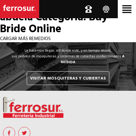
Los por si acaso de la
abuela
Categoría: Buy
Bride Online
CARGAR MÁS REMEDIOS
Le hacemos llegar, allí donde esté, y en tiempo récord,
sus pedidos de mosquiteras y sistemas de cubiertas confeccionados
A
MEDIDA
VISITAR MOSQUITERAS Y CUBIERTAS