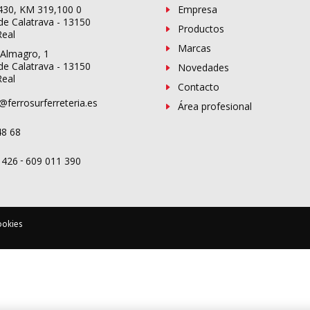
-430, KM 319,100 0
Empresa
de Calatrava - 13150
Productos
Real
Marcas
 Almagro, 1
de Calatrava - 13150
Novedades
Real
Contacto
@ferrosurferreteria.es
Área profesional
48 68
-
 426
609 011 390
ookies