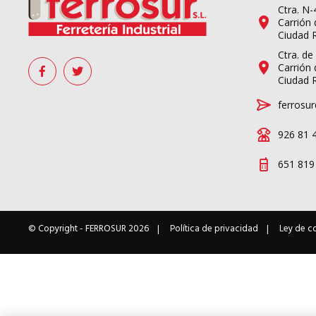
Ctra. N
Carrión 
Ciudad 
Ctra. de
Carrión 
Ciudad 
ferrosur
926 81 
651 819
© Copyright -
FERROSUR
2026
Política de privacidad
Ley de c