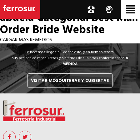
Los por si acaso de la
abuela
Categoría: Best Mail
Order Bride Website
CARGAR MÁS REMEDIOS
Le hacemos llegar, allí donde esté, y en tiempo récord,
sus pedidos de mosquiteras y sistemas de cubiertas confeccionados
A
MEDIDA
VISITAR MOSQUITERAS Y CUBIERTAS