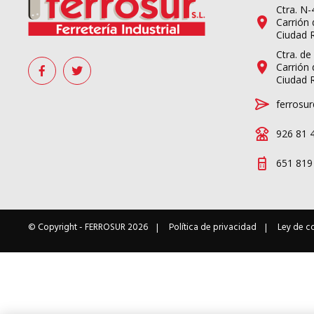
Ctra. N
Carrión 
Ciudad 
Ctra. de
Carrión 
Ciudad 
ferrosur
926 81 
651 819
© Copyright -
FERROSUR
2026
Política de privacidad
Ley de c