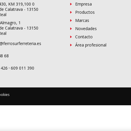
-430, KM 319,100 0
Empresa
de Calatrava - 13150
Productos
Real
Marcas
 Almagro, 1
de Calatrava - 13150
Novedades
Real
Contacto
@ferrosurferreteria.es
Área profesional
48 68
-
 426
609 011 390
ookies