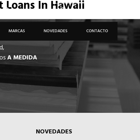
t Loans In Hawaii
926 81 48 68
ÁREA PROFESIONAL
MARCAS
NOVEDADES
CONTACTO
d,
dos
A MEDIDA
NOVEDADES