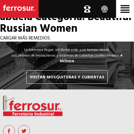
Los por si acaso de la
abuela
Categoría: Beautiful
Russian Women
CARGAR MÁS REMEDIOS
Le hacemos llegar, allí donde esté, y en tiempo récord,
sus pedidos de mosquiteras y sistemas de cubiertas confeccionados
A
MEDIDA
VISITAR MOSQUITERAS Y CUBIERTAS