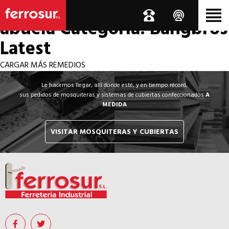
Los por si acaso de la
abuela
Categoría: Bangbros
Latest
CARGAR MÁS REMEDIOS
Le hacemos llegar, allí donde esté, y en tiempo récord,
sus pedidos de mosquiteras y sistemas de cubiertas confeccionados
A
MEDIDA
VISITAR MOSQUITERAS Y CUBIERTAS