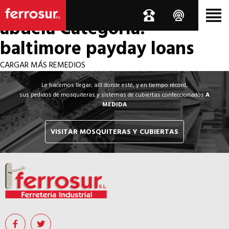
Los por si acaso de la
abuela
Categoría:
baltimore payday loans
CARGAR MÁS REMEDIOS
Le hacemos llegar, allí donde esté, y en tiempo récord,
sus pedidos de mosquiteras y sistemas de cubiertas confeccionados
A
MEDIDA
VISITAR MOSQUITERAS Y CUBIERTAS