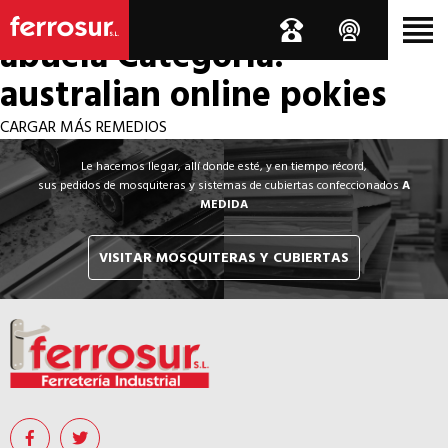
Los por si acaso de la
abuela
Categoría:
australian online pokies
CARGAR MÁS REMEDIOS
Le hacemos llegar, allí donde esté, y en tiempo récord,
sus pedidos de mosquiteras y sistemas de cubiertas confeccionados
A
MEDIDA
VISITAR MOSQUITERAS Y CUBIERTAS