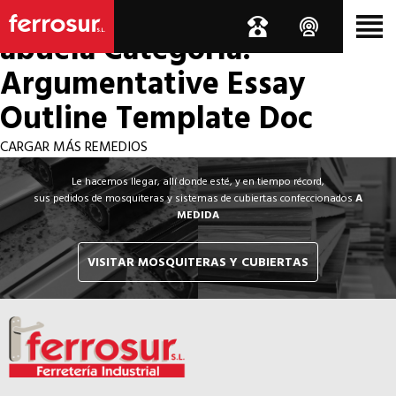
Los por si acaso de la
abuela
Categoría:
Argumentative Essay
Outline Template Doc
CARGAR MÁS REMEDIOS
Le hacemos llegar, allí donde esté, y en tiempo récord,
sus pedidos de mosquiteras y sistemas de cubiertas confeccionados
A
MEDIDA
VISITAR MOSQUITERAS Y CUBIERTAS