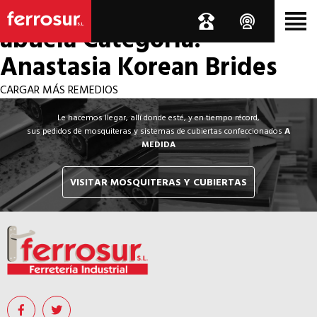
Los por si acaso de la
abuela
Categoría:
Anastasia Korean Brides
CARGAR MÁS REMEDIOS
Le hacemos llegar, allí donde esté, y en tiempo récord,
sus pedidos de mosquiteras y sistemas de cubiertas confeccionados
A
MEDIDA
VISITAR MOSQUITERAS Y CUBIERTAS