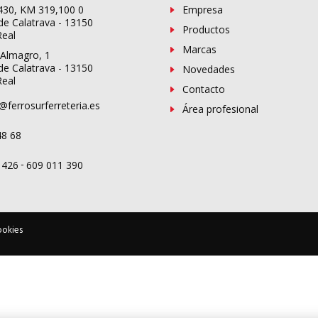
-430, KM 319,100 0
Empresa
de Calatrava - 13150
Productos
Real
Marcas
 Almagro, 1
de Calatrava - 13150
Novedades
Real
Contacto
@ferrosurferreteria.es
Área profesional
48 68
-
 426
609 011 390
ookies