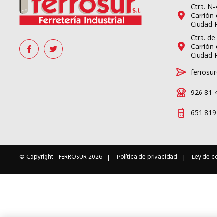
Ctra. N
Carrión 
Ciudad 
Ctra. de
Carrión 
Ciudad 
ferrosur
926 81 
651 819
© Copyright -
FERROSUR
2026
Política de privacidad
Ley de c