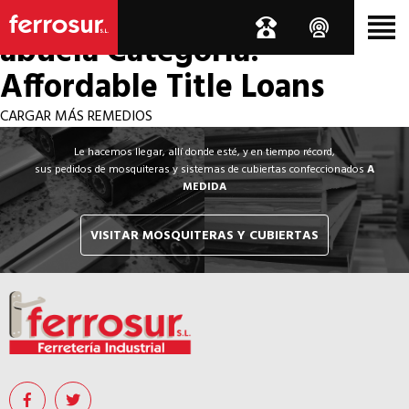
Los por si acaso de la
abuela
Categoría:
Affordable Title Loans
CARGAR MÁS REMEDIOS
Le hacemos llegar, allí donde esté, y en tiempo récord,
sus pedidos de mosquiteras y sistemas de cubiertas confeccionados
A
MEDIDA
VISITAR MOSQUITERAS Y CUBIERTAS